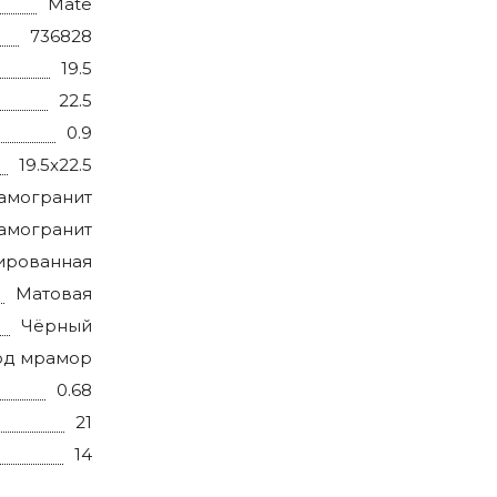
Mate
736828
19.5
22.5
0.9
19.5x22.5
амогранит
амогранит
ированная
Матовая
Чёрный
од мрамор
0.68
21
14