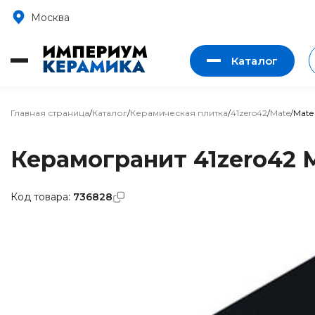
Москва
Каталог
Главная страница
/
Каталог
/
Керамическая плитка
/
41zero42
/
Mate
/
Mate 
Керамогранит 41zero42 M
Код товара:
736828