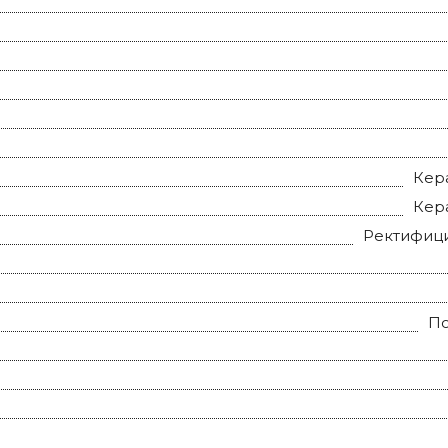
Кер
Кер
Ректифиц
П