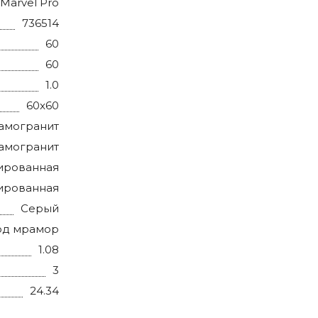
Marvel Pro
736514
60
60
1.0
60x60
амогранит
амогранит
ированная
ированная
Серый
од мрамор
1.08
3
24.34