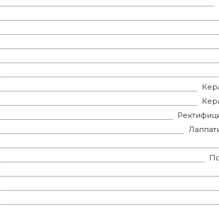
Кер
Кер
Ректифиц
Лаппат
П