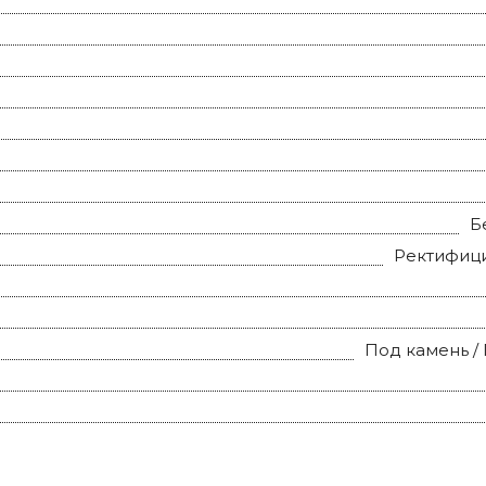
Б
Ректифиц
Под камень /