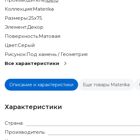
Коллекция:
Materika
Размеры:
25x75
Элемент:
Декор
Поверхность:
Матовая
Цвет:
Серый
Рисунок:
Под камень / Геометрия
Все характеристики
Описание и характеристики
Еще товары Materika
Характеристики
Страна:
Производитель: