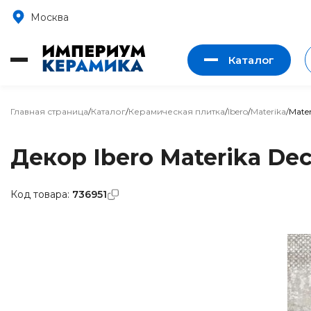
Москва
Каталог
Главная страница
/
Каталог
/
Керамическая плитка
/
Ibero
/
Materika
/
Mater
Декор Ibero Materika Dec
Код товара:
736951