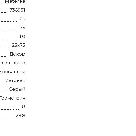
Materika
736951
25
75
1.0
25x75
Декор
елая глина
ированная
Матовая
Серый
 Геометрия
8
28.8