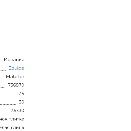
шва 1.5–2
Испания
ми
Equipe
Matelier
736870
7.5
30
7.5x30
ная плитка
елая глина
ой уборки