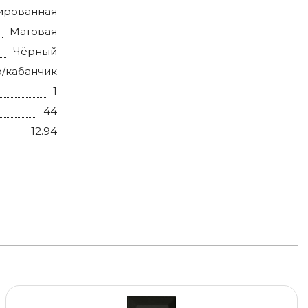
ированная
Матовая
ременный.
Чёрный
/кабанчик
1
44
12.94