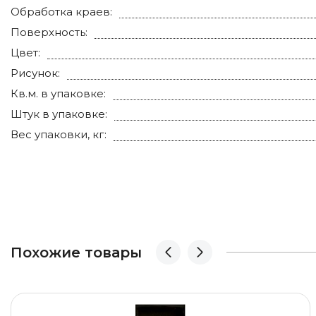
вытирайте насухо микрофиброй, чтобы не оставали
Обработка краев:
Поверхность:
Коротко о модели
Тип: настенная керамическая плитка. Цвет: чёрный.
Цвет:
Страна-производитель: Испания.
Рисунок:
Кв.м. в упаковке:
Штук в упаковке:
Вес упаковки, кг:
Похожие товары