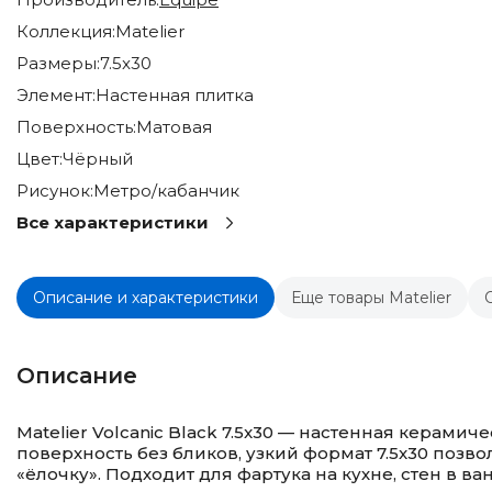
Коллекция:
Matelier
Размеры:
7.5x30
Элемент:
Настенная плитка
Поверхность:
Матовая
Цвет:
Чёрный
Рисунок:
Метро/кабанчик
Все характеристики
Описание и характеристики
Еще товары Matelier
Описание
Matelier Volcanic Black 7.5x30 — настенная керами
поверхность без бликов, узкий формат 7.5x30 позв
«ёлочку». Подходит для фартука на кухне, стен в в