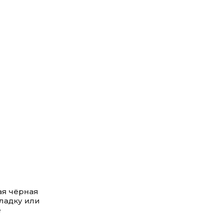
ая чёрная
кладку или
е