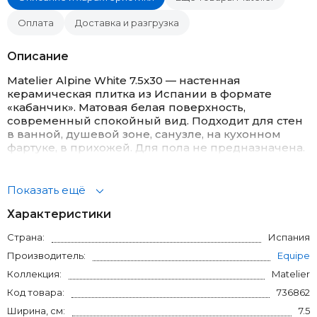
Оплата
Доставка и разгрузка
Описание
Matelier Alpine White 7.5x30 — настенная
керамическая плитка из Испании в формате
«кабанчик». Матовая белая поверхность,
современный спокойный вид. Подходит для стен
в ванной, душевой зоне, санузле, на кухонном
фартуке, в прихожей. Для пола не предназначена.
Что дает этот формат
— Компактный размер 7.5x30 см удобно
Показать ещё
укладывать в разных раскладках: кирпичная (1/2
Характеристики
или 1/3), вертикальная, «елочка», штабельная.
— Белый цвет легко сочетать: деревяшки, камень,
Страна:
Испания
цветные затирки, черные или стальные
аксессуары.
Производитель:
Equipe
— Матовая поверхность не бликует, на ней
Коллекция:
Matelier
меньше заметны следы воды и отпечатки.
Код товара:
736862
Качество и укладка
Ширина, см:
7.5