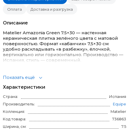
Оплата
Доставка и разгрузка
Описание
Matelier Amazonia Green 7.5×30 — настенная
керамическая плитка зелёного цвета с матовой
поверхностью. Формат «кабанчик» 7,5×30 см
удобно раскладывать «в разбежку», ёлочкой,
вертикально или горизонтально. Производство —
Испания, стиль — современный.
Где уместна
Плитка рассчитана на стены: фартук на кухне,
Показать ещё
ванная комната и душевая зона, санузел,
Характеристики
акцентная стенка в прихожей. Для пола не
подходит.
Страна:
Испания
Внешний вид и сочетания
Производитель:
Equipe
Матовая поверхность не бликует и помогает
Коллекция:
Matelier
скрывать следы от воды. Зелёный тон хорошо
Код товара:
736863
сочетается с белой сантехникой, светлым
деревом, бетоном, латунными и чёрными
Ширина, см:
7.5