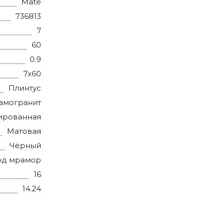
Mate
736813
7
60
0.9
7x60
Плинтус
амогранит
ированная
Матовая
Чёрный
од мрамор
16
14.24