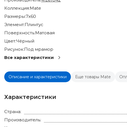
Коллекция:
Mate
Размеры:
7x60
Элемент:
Плинтус
Поверхность:
Матовая
Цвет:
Чёрный
Рисунок:
Под мрамор
Все характеристики
Описание и характеристики
Еще товары Mate
Опл
Характеристики
Страна:
Производитель: