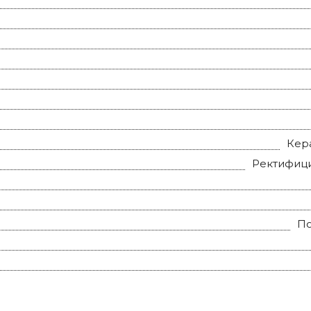
Кер
Ректифиц
П