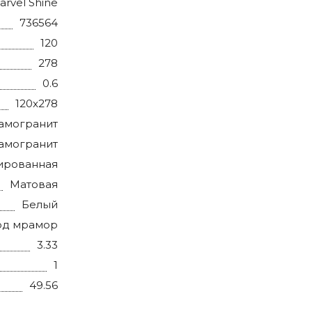
arvel Shine
736564
120
278
0.6
120x278
амогранит
амогранит
ированная
Матовая
Белый
од мрамор
3.33
1
49.56