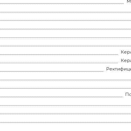
M
Кер
Кер
Ректифиц
П