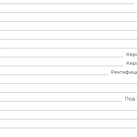
Кер
Кер
Ректифиц
Под 