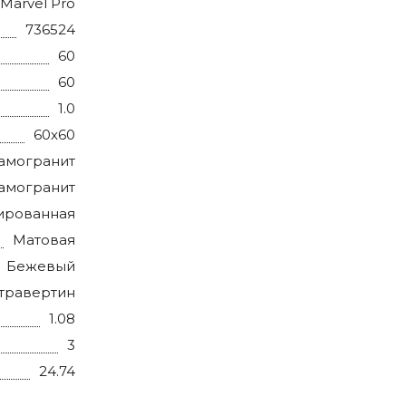
Marvel Pro
736524
60
60
1.0
60x60
амогранит
амогранит
ированная
Матовая
Бежевый
травертин
1.08
3
24.74