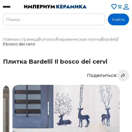
Найти
Главная страница
/
Каталог
/
Керамическая плитка
/
Bardelli
/
Il bosco dei cervi
Плитка Bardelli Il bosco dei cervi
Поделиться: