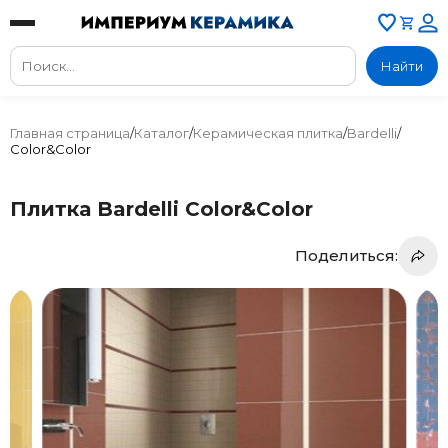
Найти
Главная страница
/
Каталог
/
Керамическая плитка
/
Bardelli
/
Color&Color
Плитка Bardelli Color&Color
Поделиться: