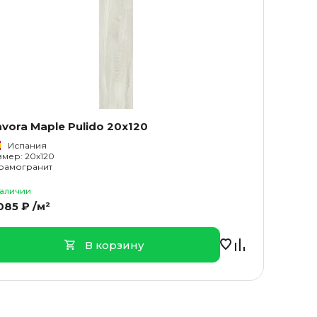
vora Maple Pulido 20x120
Испания
змер: 20x120
рамогранит
наличии
085 ₽ /м²
В корзину