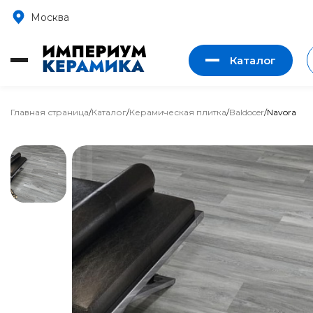
Москва
Каталог
Главная страница
/
Каталог
/
Керамическая плитка
/
Baldocer
/
Navora