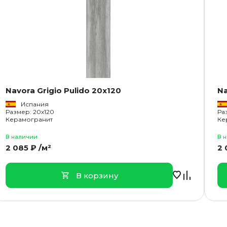
Navora Grigio Pulido 20x120
Na
Испания
Размер: 20x120
Ра
Керамогранит
Ке
В наличии
В 
2 085 ₽ /м²
2 
В корзину