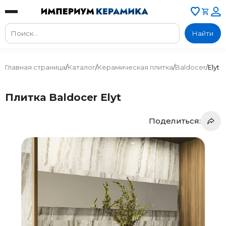
Найти
Главная страница
/
Каталог
/
Керамическая плитка
/
Baldocer
/
Elyt
Плитка Baldocer Elyt
Поделиться: