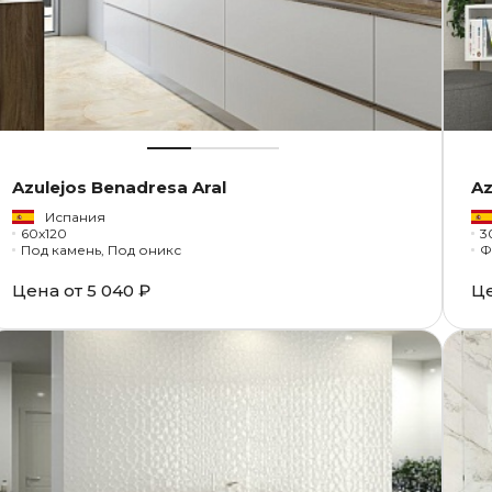
Azulejos Benadresa Aral
Az
Испания
60x120
3
Под камень, Под оникс
Ф
Цена от
5 040 ₽
Ц