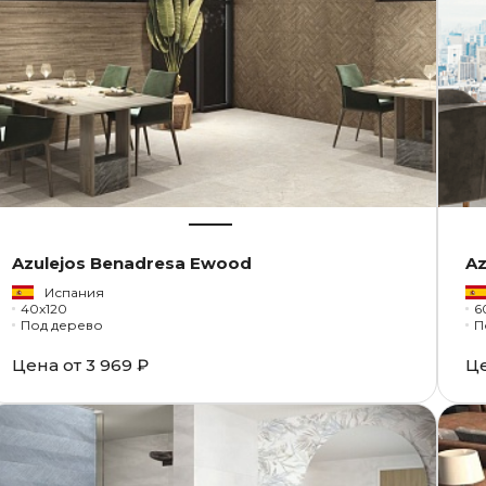
Azulejos Benadresa Ewood
Az
Испания
40x120
6
Под дерево
П
Цена от
3 969 ₽
Ц