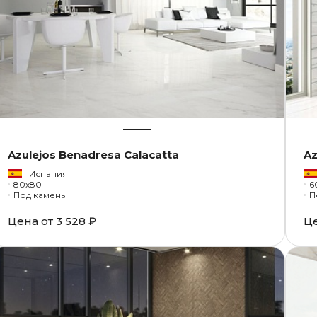
Azulejos Benadresa Calacatta
Az
Испания
80x80
6
Под камень
П
Цена от
3 528 ₽
Ц