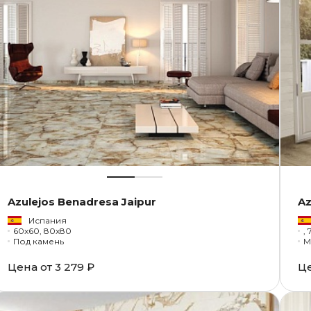
Azulejos Benadresa Jaipur
Az
Испания
60x60, 80x80
, 
Под камень
М
Цена от
3 279 ₽
Ц