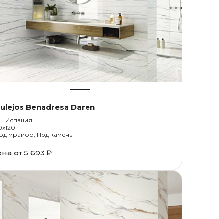
ulejos Benadresa Daren
Испания
0x120
од мрамор, Под камень
ена от
5 693 ₽