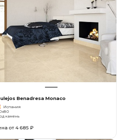
ulejos Benadresa Monaco
Испания
0x80
од камень
ена от
4 685 ₽