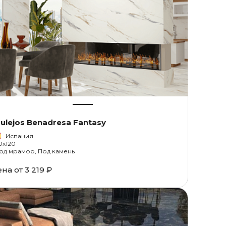
ulejos Benadresa Fantasy
Испания
0x120
од мрамор, Под камень
ена от
3 219 ₽