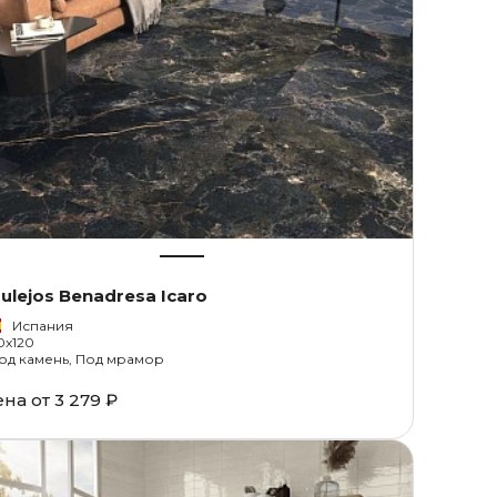
ulejos Benadresa Icaro
Испания
0x120
од камень, Под мрамор
ена от
3 279 ₽