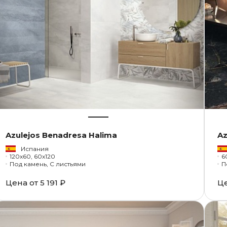
Azulejos Benadresa Halima
Az
Испания
120x60, 60x120
6
Под камень, С листьями
П
Цена от
5 191 ₽
Ц