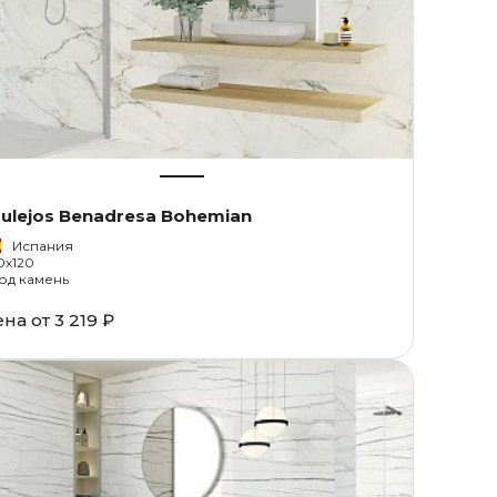
ulejos Benadresa Bohemian
Испания
0x120
од камень
ена от
3 219 ₽