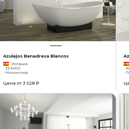
Azulejos Benadresa Blancos
Az
Испания
33.3x100
6
Моноколор
П
Цена от
3 528 ₽
Ц