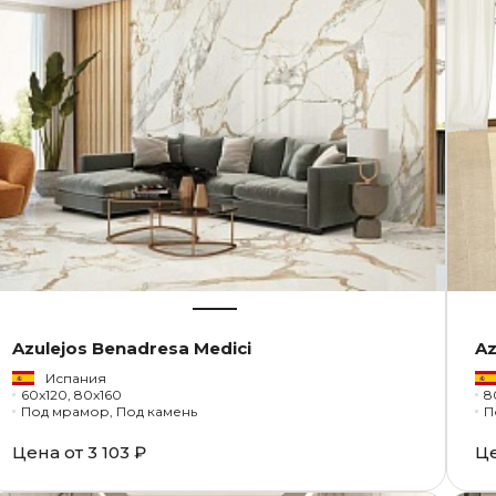
Azulejos Benadresa Medici
Az
Испания
60x120, 80x160
8
Под мрамор, Под камень
П
Цена от
3 103 ₽
Ц