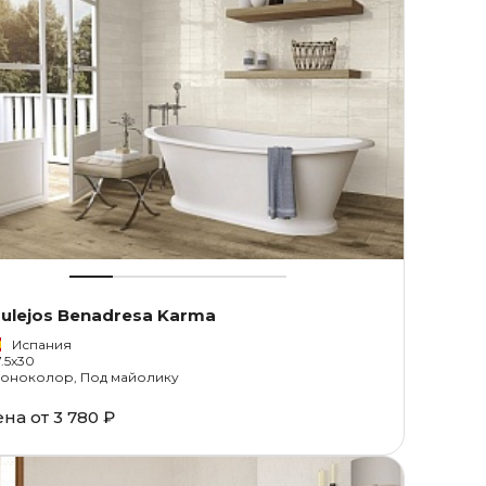
ulejos Benadresa Karma
Испания
7.5x30
оноколор, Под майолику
ена от
3 780 ₽