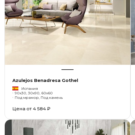
Azulejos Benadresa Gothel
Испания
90x30, 30x90, 60x60
Под мрамор, Под камень
Цена от
4 584 ₽