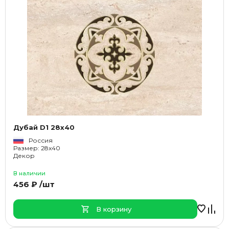
Дубай D1 28x40
Россия
Размер: 28x40
Декор
В наличии
456 ₽ /шт
В корзину