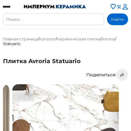
Найти
Главная страница
/
Каталог
/
Керамическая плитка
/
Avroria
/
Statuario
Плитка Avroria Statuario
Поделиться: