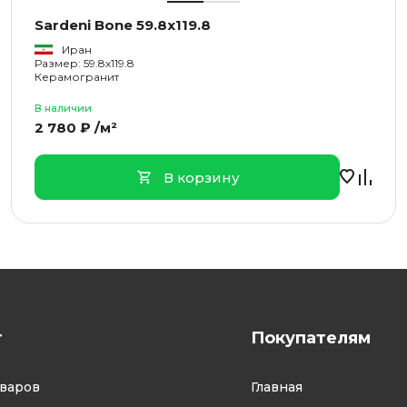
Sardeni Bone 59.8x119.8
Иран
Размер: 59.8x119.8
Керамогранит
В наличии
2 780 ₽ /м²
В корзину
г
Покупателям
оваров
Главная