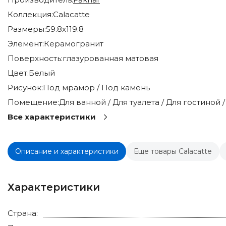
Коллекция:
Calacatte
Размеры:
59.8x119.8
Элемент:
Керамогранит
Поверхность:
глазурованная матовая
Цвет:
Белый
Рисунок:
Под мрамор / Под камень
Помещение:
Для ванной / Для туалета / Для гостиной 
Все характеристики
Описание и характеристики
Еще товары Calacatte
Характеристики
Страна: