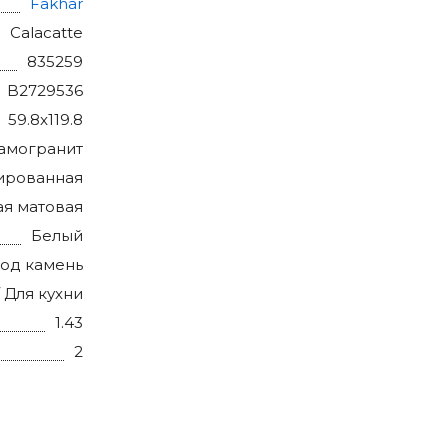
Fakhar
Calacatte
835259
B2729536
59.8x119.8
амогранит
ированная
ая матовая
Белый
Под камень
/ Для кухни
1.43
2