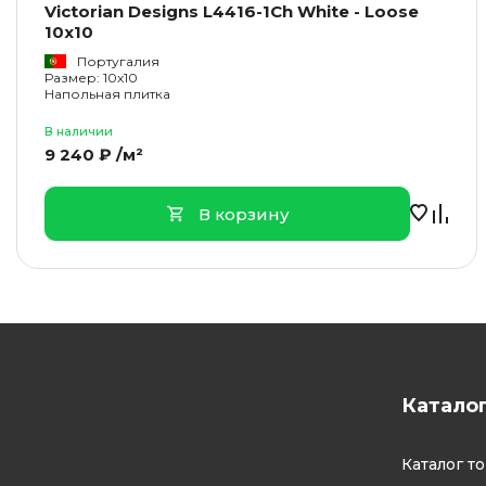
Victorian Designs L4416-1Ch White - Loose
10x10
Португалия
Размер: 10x10
Напольная плитка
В наличии
9 240 ₽ /м²
В корзину
Катало
Каталог т