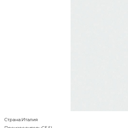
Страна:
Италия
Производитель:
CE.SI.