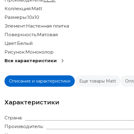
Коллекция:
Matt
Размеры:
10x10
Элемент:
Настенная плитка
Поверхность:
Матовая
Цвет:
Белый
Рисунок:
Моноколор
Все характеристики
Описание и характеристики
Еще товары Matt
Опл
Характеристики
Страна:
Производитель: