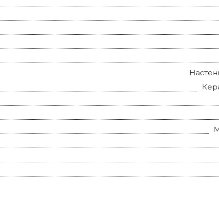
Настен
Кер
М