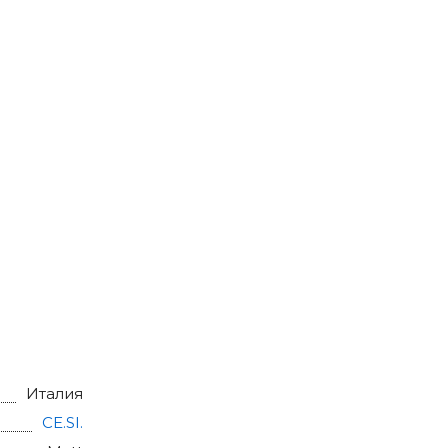
Италия
CE.SI.