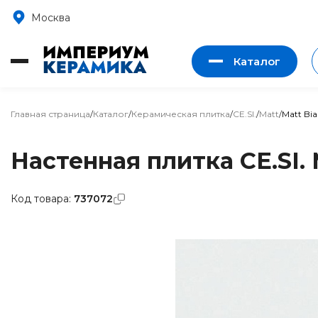
Москва
Каталог
Главная страница
/
Каталог
/
Керамическая плитка
/
CE.SI.
/
Matt
/
Matt Bia
Настенная плитка CE.SI. 
Код товара:
737072