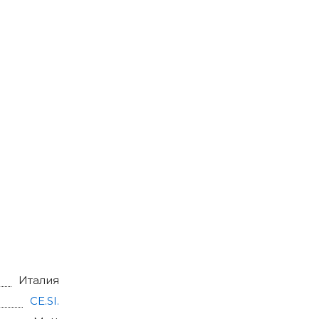
Италия
CE.SI.