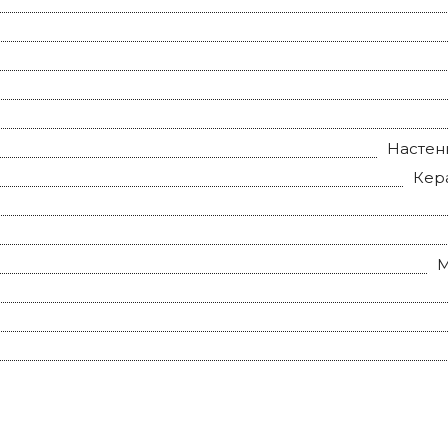
Настен
Кер
М