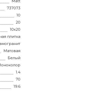
Matt
737073
10
20
10x20
ная плитка
амогранит
Матовая
Белый
оноколор
1.4
70
19.6