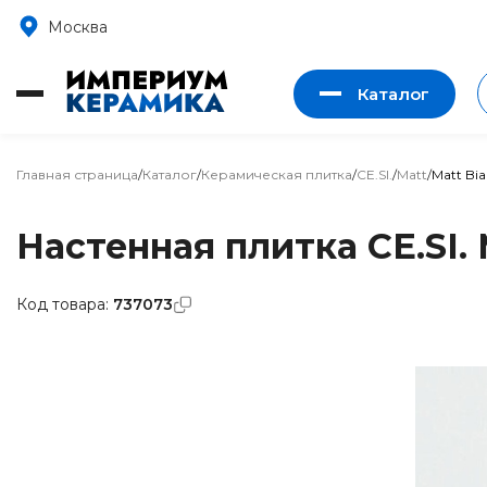
Москва
Каталог
Главная страница
/
Каталог
/
Керамическая плитка
/
CE.SI.
/
Matt
/
Matt Bi
Настенная плитка CE.SI. 
Код товара:
737073