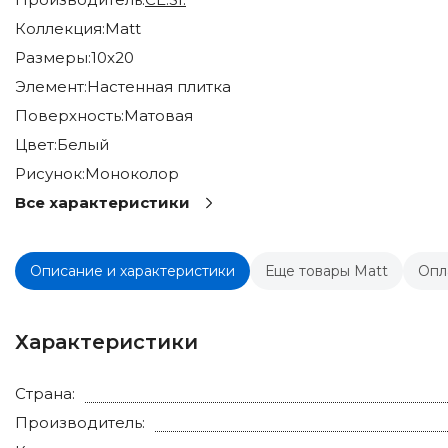
Коллекция:
Matt
Размеры:
10x20
Элемент:
Настенная плитка
Поверхность:
Матовая
Цвет:
Белый
Рисунок:
Моноколор
Все характеристики
Описание и характеристики
Еще товары Matt
Опл
Характеристики
Страна:
Производитель: