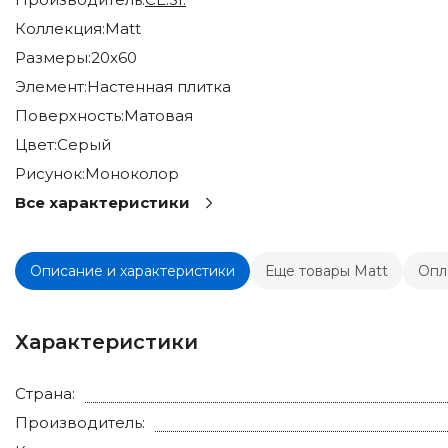
Коллекция:
Matt
Размеры:
20x60
Элемент:
Настенная плитка
Поверхность:
Матовая
Цвет:
Серый
Рисунок:
Моноколор
Все характеристики
Описание и характеристики
Еще товары Matt
Опл
Характеристики
Страна:
Производитель: