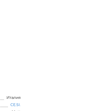
Италия
CE.SI.