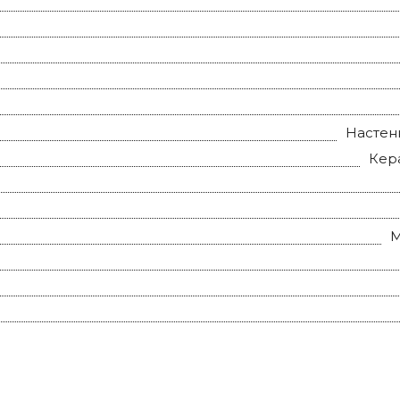
Настен
Кер
М