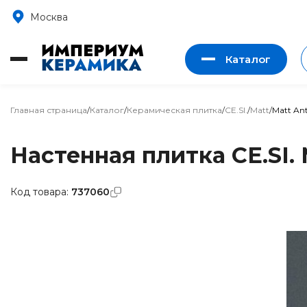
Москва
Каталог
Главная страница
/
Каталог
/
Керамическая плитка
/
CE.SI.
/
Matt
/
Matt Ant
Настенная плитка CE.SI. 
Код товара:
737060