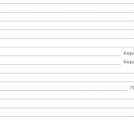
Кер
Кер
П