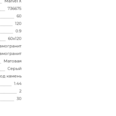
Marvel X
736675
60
120
0.9
60x120
амогранит
амогранит
Матовая
Серый
од камень
1.44
2
30