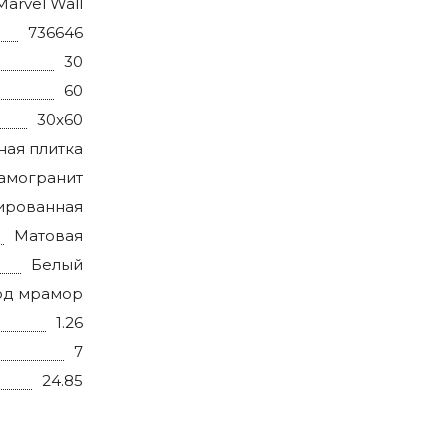
Marvel Wall
736646
30
60
30x60
ная плитка
амогранит
ированная
Матовая
Белый
од мрамор
1.26
7
24.85