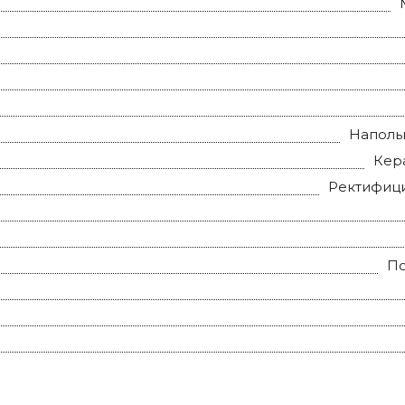
Наполь
Кер
Ректифиц
П