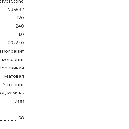
rvel Stone
736592
120
240
1.0
120x240
амогранит
амогранит
ированная
Матовая
Антрацит
од камень
2.88
1
58