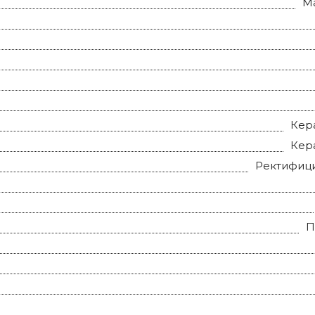
Ma
Кер
Кер
Ректифиц
П