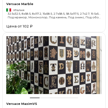
Versace Marble
Италия
32.5x32.5, 8x58.5, 8x117.2, 15x58.5, 2.7x58.5, 58.5x117.5, 2.7x2.7, 19.5x58.5, 58.5x58.5, 19.5x117.5, 1x33.3, 9.6x58.5, 9.8x58.5, 11.5x58.5, 14.4x58.5, 5.4x9.3, 32.5x58.5, 29.1x29.1, 17x29.1, 39x45, 2x15, 2x4, 117.2x117.2, 58.5x117.2, 4x58.5, 14.4x14.4, 11.5x11.5, 15x19.5
Под мрамор, Моноколор, Под камень, Под оникс, Под обои, Орнамент, С рисунком, Флора, Пэчворк, Под мозаику, Геометрия, Под штукатурку
Цена от
102 ₽
Versace MaximVS