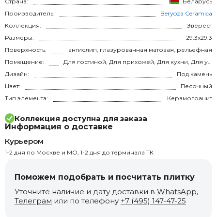
Страна:
Беларусь
Производитель:
Beryoza Ceramica
Коллекция:
Эверест
Размеры:
29.3x29.3
Поверхность:
антислип, глазурованная матовая, рельефная
Помещение:
Для гостиной, Для прихожей, Для кухни, Для улицы, на теплый пол
Дизайн:
Под камень
Цвет:
Песочный
Тип элемента:
Керамогранит
Коллекция доступна для заказа
Информация о доставке
Курьером
1-2 дня по Москве и МО, 1-2 дня до терминала ТК
Поможем подобрать и посчитать плитку
Уточните наличие и дату доставки в
WhatsApp
,
Телеграм
или по телефону
+7 (495) 147-47-25