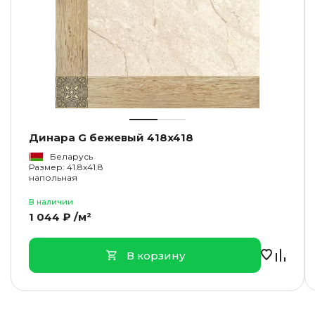
Динара G бежевый 418x418
Беларусь
Размер: 41.8x41.8
напольная
В наличии
1 044 ₽ /м²
В корзину