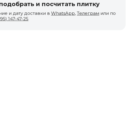
одобрать и посчитать плитку
чие и дату доставки в
WhatsApp
,
Телеграм
или по
495) 147-47-25