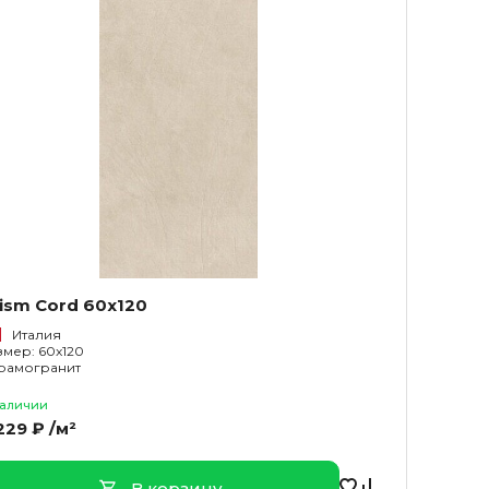
ism Cord 60x120
Италия
змер: 60x120
рамогранит
наличии
229 ₽ /м²
В корзину