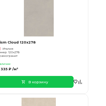
ism Cloud 120x278
Италия
змер: 120x278
рамогранит
наличии
 335 ₽ /м²
В корзину