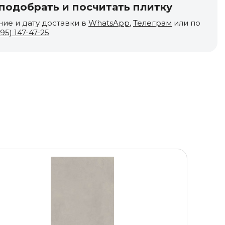
одобрать и посчитать плитку
чие и дату доставки в
WhatsApp
,
Телеграм
или по
495) 147-47-25