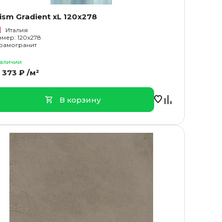
ism Gradient xL 120x278
Италия
змер: 120x278
рамогранит
наличии
 373 ₽ /м²
В корзину