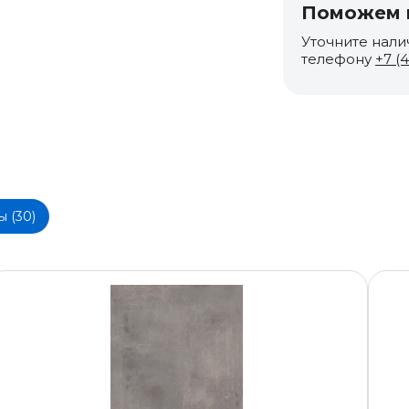
Поможем п
Уточните нали
телефону
+7 (
ы (30)