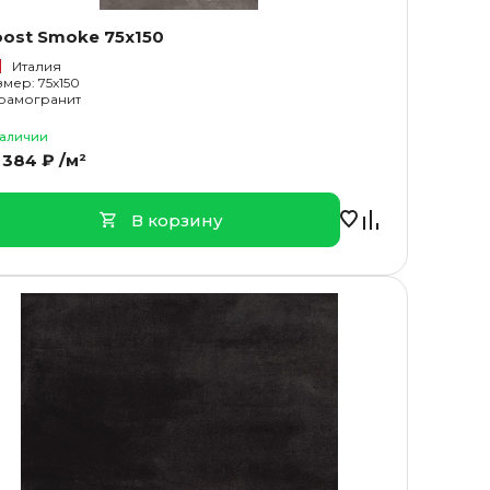
ost Smoke 75x150
Италия
змер: 75x150
рамогранит
наличии
 384 ₽ /м²
В корзину