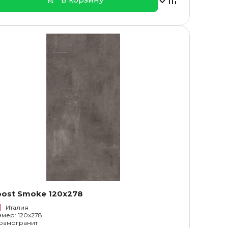
oost Smoke 120x278
Италия
змер: 120x278
рамогранит