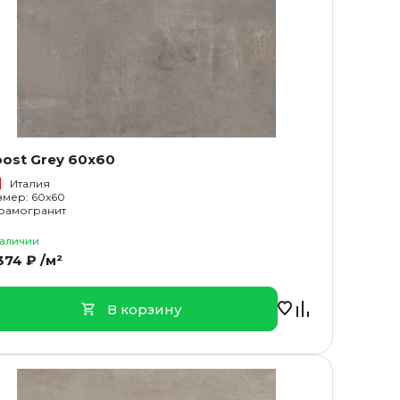
ost Grey 60x60
Италия
змер: 60x60
рамогранит
наличии
374 ₽ /м²
В корзину