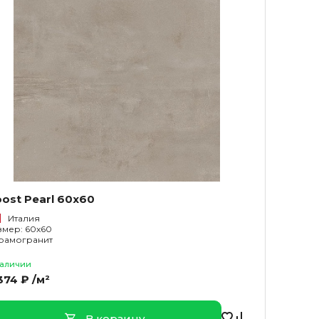
ost Pearl 60x60
Италия
змер: 60x60
рамогранит
наличии
374 ₽ /м²
В корзину