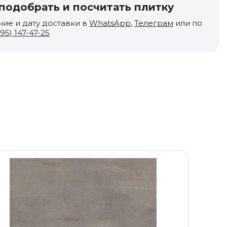
одобрать и посчитать плитку
чие и дату доставки в
WhatsApp
,
Телеграм
или по
495) 147-47-25