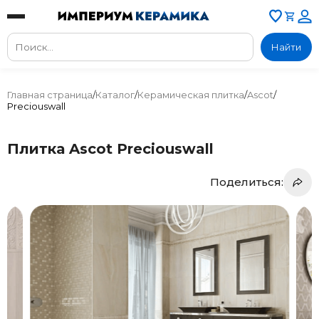
Найти
Главная страница
/
Каталог
/
Керамическая плитка
/
Ascot
/
Preciouswall
Плитка Ascot Preciouswall
Поделиться: