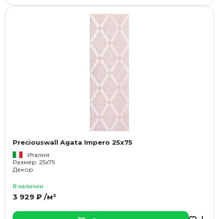
Preciouswall Agata Impero 25x75
Италия
Размер: 25x75
Декор
В наличии
3 929 ₽ /м²