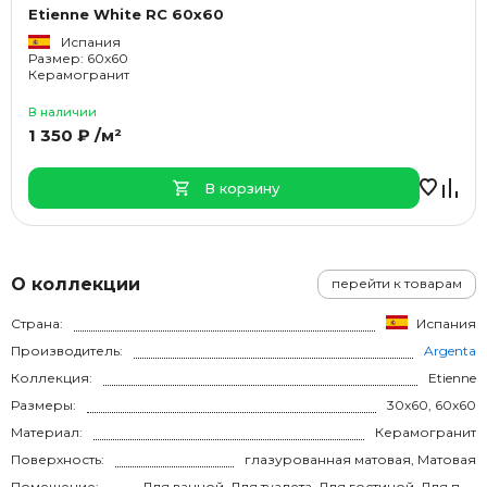
Etienne White RC 60x60
Испания
Размер: 60x60
Керамогранит
В наличии
1 350 ₽ /м²
В корзину
О коллекции
перейти к товарам
Страна:
Испания
Производитель:
Argenta
Коллекция:
Etienne
Размеры:
30x60, 60x60
Материал:
Керамогранит
Поверхность:
глазурованная матовая, Матовая
Помещение:
Для ванной, Для туалета, Для гостиной, Для прихожей, Для кухни, Для спальни, на теплый пол