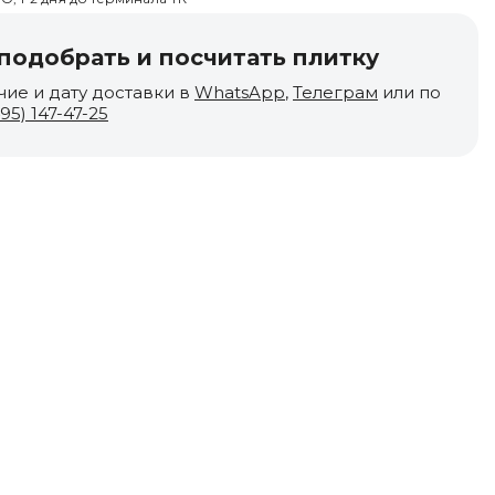
одобрать и посчитать плитку
чие и дату доставки в
WhatsApp
,
Телеграм
или по
495) 147-47-25