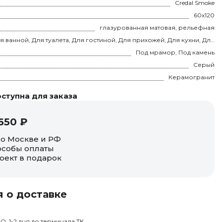
Credal Smoke
60x120
глазурованная матовая, рельефная
Для ванной, Для туалета, Для гостиной, Для прихожей, Для кухни, Для спальни, на теплый пол
Под мрамор, Под камень
Серый
Керамогранит
ступна для заказа
650 ₽
по Москве и РФ
собы оплаты
оект в подарок
 о доставке
О, 1-2 дня до терминала ТК