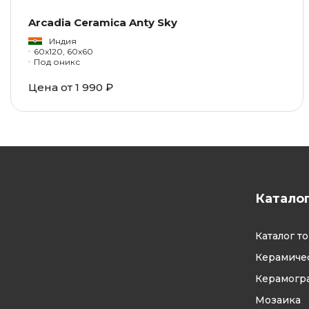
Arcadia Ceramica Anty Sky
Индия
60x120, 60x60
Под оникс
Цена от 1 990 ₽
Катало
Каталог т
Керамичес
Керамогр
Мозаика