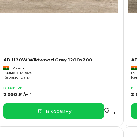
AB 1120W Wildwood Grey 1200x200
AB
Индия
Размер: 120x20
Ра
Керамогранит
Ке
В наличии
В 
2 990 ₽ /м²
2 
В корзину