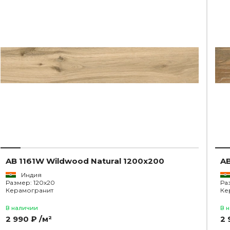
AB 1161W Wildwood Natural 1200x200
AB
Индия
Размер: 120x20
Ра
Керамогранит
Ке
В наличии
В 
2 990 ₽ /м²
2 