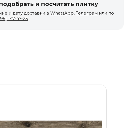
одобрать и посчитать плитку
чие и дату доставки в
WhatsApp
,
Телеграм
или по
495) 147-47-25