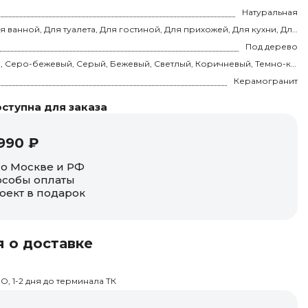
Натуральная
Для ванной, Для туалета, Для гостиной, Для прихожей, Для кухни, Для спальни, на теплый пол
Под дерево
Кремовый, Серо-бежевый, Серый, Бежевый, Светлый, Коричневый, Темно-коричневый
Керамогранит
ступна для заказа
990 ₽
по Москве и РФ
собы оплаты
оект в подарок
 о доставке
О, 1-2 дня до терминала ТК