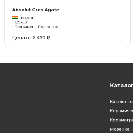
Absolut Gres Agate
Индия
120x60
Под камень, Под оникс
Цена от 2 490 ₽
Катало
Каталог т
Керамичес
Керамогр
Мозаика