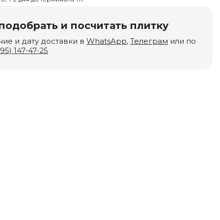
одобрать и посчитать плитку
чие и дату доставки в
WhatsApp
,
Телеграм
или по
495) 147-47-25