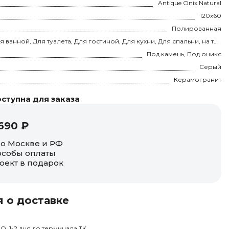
Antique Onix Natural
120x60
Полированная
Для ванной, Для туалета, Для гостиной, Для кухни, Для спальни, на теплый пол
Под камень, Под оникс
Серый
Керамогранит
ступна для заказа
690 ₽
по Москве и РФ
собы оплаты
оект в подарок
 о доставке
О, 1-2 дня до терминала ТК