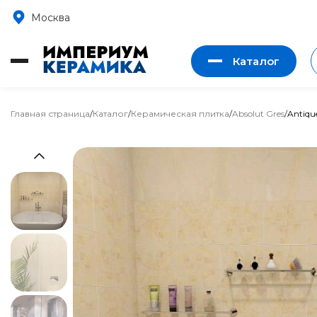
Москва
Каталог
Главная страница
/
Каталог
/
Керамическая плитка
/
Absolut Gres
/
Antiqu