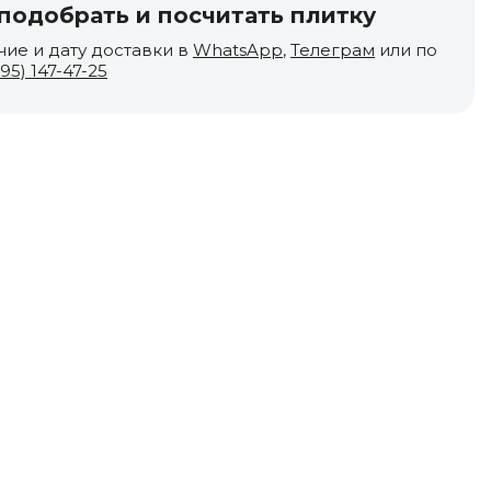
одобрать и посчитать плитку
чие и дату доставки в
WhatsApp
,
Телеграм
или по
495) 147-47-25