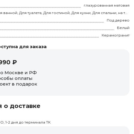
глазурованная матовая
Для ванной, Для туалета, Для гостиной, Для кухни, Для спальни, на теплый пол
Под дерево
Белый
Керамогранит
ступна для заказа
990 ₽
по Москве и РФ
собы оплаты
оект в подарок
 о доставке
О, 1-2 дня до терминала ТК