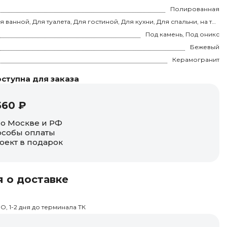
Полированная
Для ванной, Для туалета, Для гостиной, Для кухни, Для спальни, на теплый пол
Под камень, Под оникс
Бежевый
Керамогранит
ступна для заказа
560 ₽
по Москве и РФ
собы оплаты
оект в подарок
 о доставке
О, 1-2 дня до терминала ТК