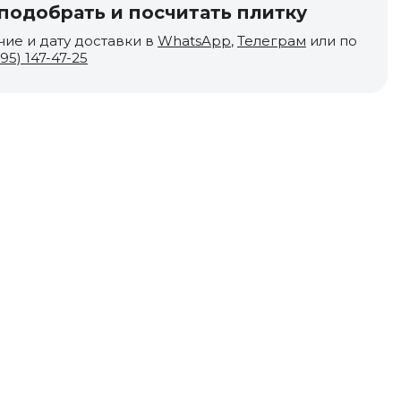
одобрать и посчитать плитку
чие и дату доставки в
WhatsApp
,
Телеграм
или по
495) 147-47-25