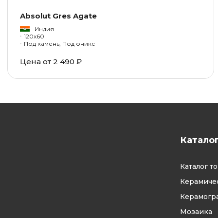
Absolut Gres Agate
Индия
120x60
Под камень, Под оникс
Цена от 2 490 ₽
Катало
Каталог т
Керамичес
Керамогр
Мозаика