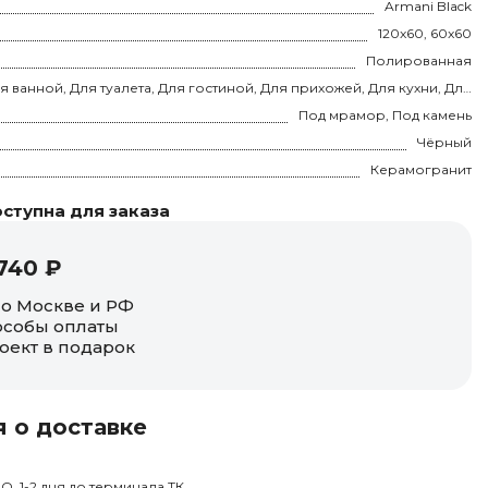
Armani Black
120x60, 60x60
Полированная
Для ванной, Для туалета, Для гостиной, Для прихожей, Для кухни, Для спальни, на теплый пол
Под мрамор, Под камень
Чёрный
Керамогранит
ступна для заказа
740 ₽
по Москве и РФ
собы оплаты
оект в подарок
 о доставке
О, 1-2 дня до терминала ТК