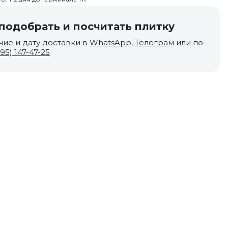
одобрать и посчитать плитку
чие и дату доставки в
WhatsApp
,
Телеграм
или по
495) 147-47-25