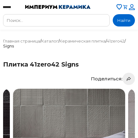
Найти
Главная страница
/
Каталог
/
Керамическая плитка
/
41zero42
/
Signs
Плитка 41zero42 Signs
Поделиться: