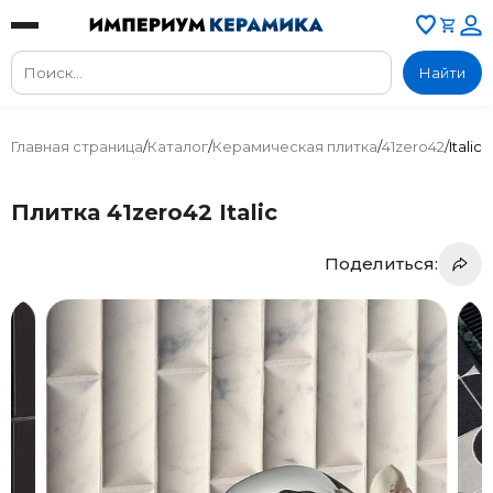
Найти
Главная страница
/
Каталог
/
Керамическая плитка
/
41zero42
/
Italic
Плитка 41zero42 Italic
Поделиться: