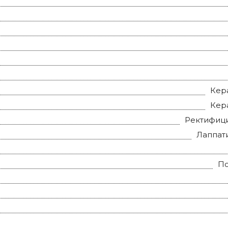
Кер
Кер
Ректифиц
Лаппат
П