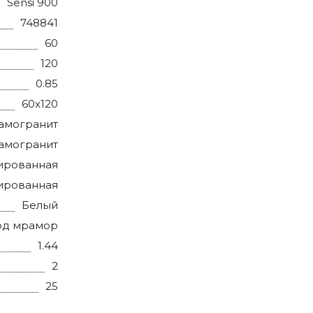
Sensi 900
748841
60
120
0.85
60x120
амогранит
амогранит
ированная
ированная
Белый
од мрамор
1.44
2
25