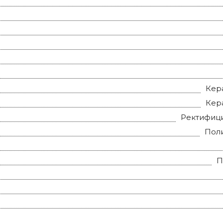
Кер
Кер
Ректифиц
Пол
П