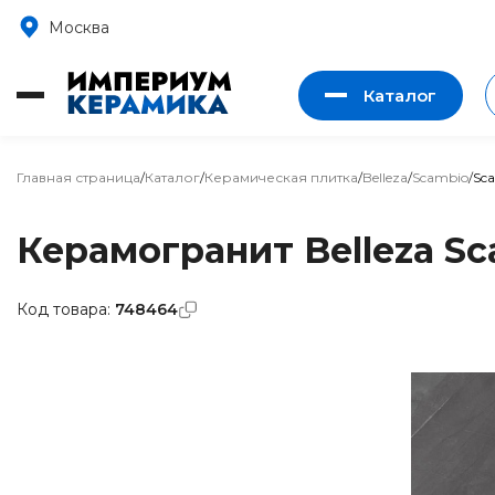
Москва
Каталог
Главная страница
/
Каталог
/
Керамическая плитка
/
Belleza
/
Scambio
/
Sca
Керамогранит Belleza Sc
Код товара:
748464