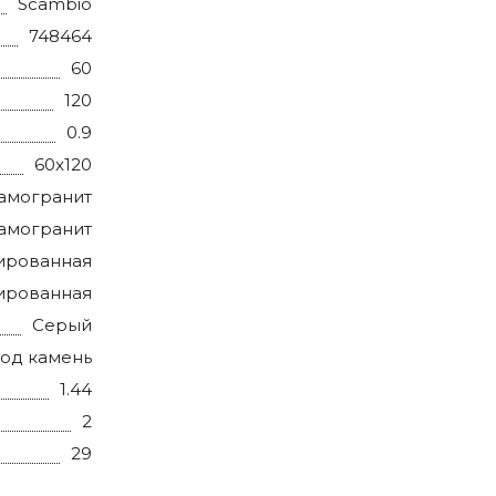
Scambio
748464
60
120
0.9
60x120
амогранит
амогранит
ированная
ированная
Серый
од камень
1.44
2
29