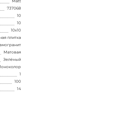
Matt
737068
10
10
10x10
ная плитка
амогранит
Матовая
Зелёный
оноколор
1
100
14