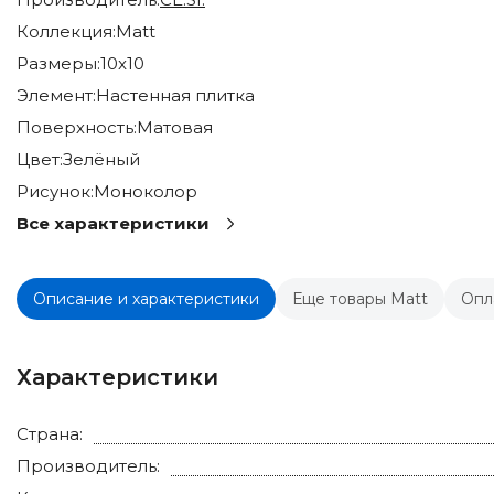
Коллекция:
Matt
Размеры:
10x10
Элемент:
Настенная плитка
Поверхность:
Матовая
Цвет:
Зелёный
Рисунок:
Моноколор
Все характеристики
Описание и характеристики
Еще товары Matt
Опл
Характеристики
Страна:
Производитель: