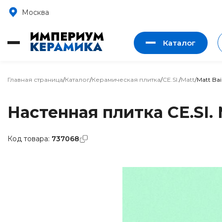
Москва
Каталог
Главная страница
/
Каталог
/
Керамическая плитка
/
CE.SI.
/
Matt
/
Matt Bai
Настенная плитка CE.SI. 
Код товара:
737068