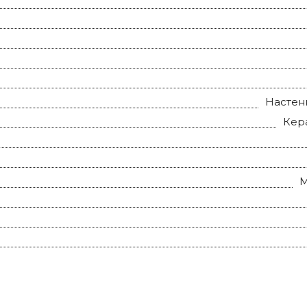
Настен
Кер
М