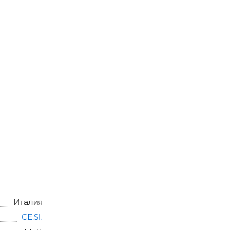
Италия
CE.SI.