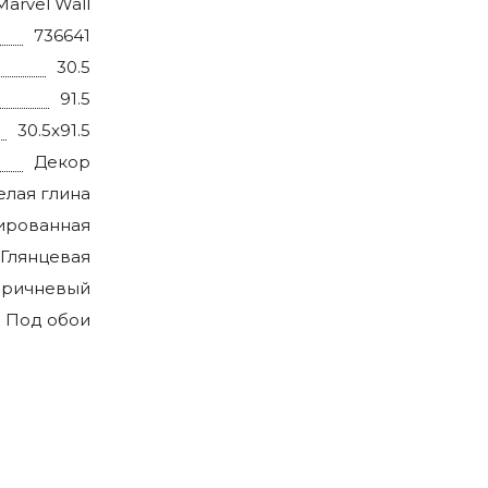
Marvel Wall
736641
30.5
91.5
30.5x91.5
Декор
елая глина
ированная
Глянцевая
оричневый
Под обои