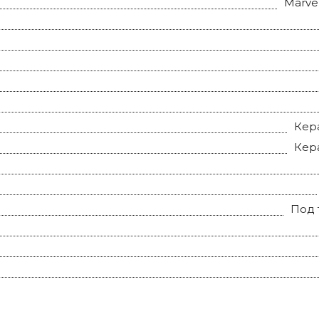
Marvel
Кер
Кер
Под 