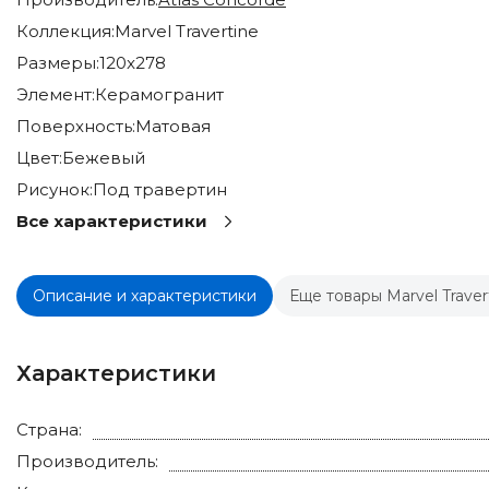
Коллекция:
Marvel Travertine
Размеры:
120x278
Элемент:
Керамогранит
Поверхность:
Матовая
Цвет:
Бежевый
Рисунок:
Под травертин
Все характеристики
Описание и характеристики
Еще товары Marvel Traver
Характеристики
Страна:
Производитель: