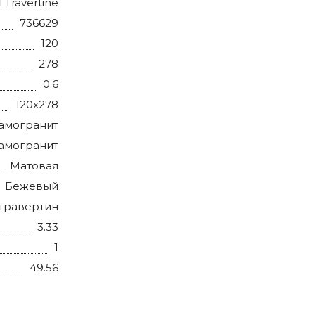
 Travertine
736629
120
278
0.6
120x278
амогранит
амогранит
Матовая
Бежевый
травертин
3.33
1
49.56