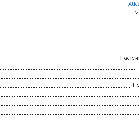
Atla
M
Настен
П