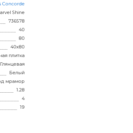
s Concorde
arvel Shine
736578
40
80
40x80
ная плитка
Глянцевая
Белый
од мрамор
1.28
4
19