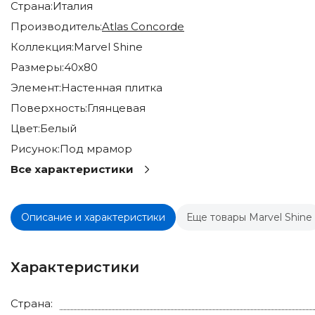
Страна:
Италия
Производитель:
Atlas Concorde
Коллекция:
Marvel Shine
Размеры:
40x80
Элемент:
Настенная плитка
Поверхность:
Глянцевая
Цвет:
Белый
Рисунок:
Под мрамор
Все характеристики
Описание и характеристики
Еще товары Marvel Shine
Характеристики
Страна: