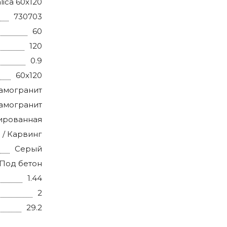
alica 60x120
730703
60
120
0.9
60x120
амогранит
амогранит
ированная
 / Карвинг
Серый
Под бетон
1.44
2
29.2