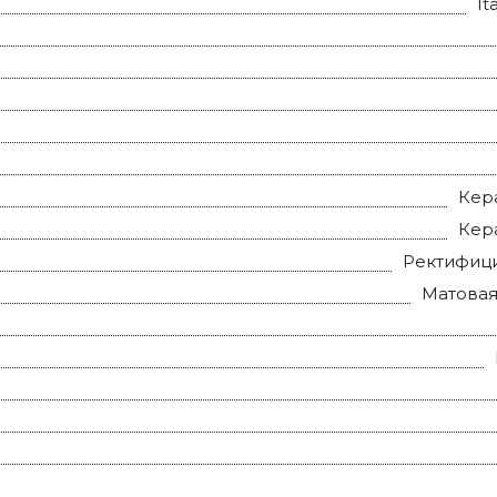
It
Кер
Кер
Ректифиц
Матовая