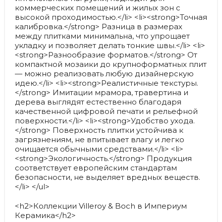
коммерческих помещений и жилых зон с
высокой проходимостью.</li> <li><strong>Точная
калибровка.</strong> Разница в размерах
между плитками минимальна, что упрощает
укладку и позволяет делать тонкие швы.</li> <li>
<strong>Разнообразие форматов.</strong> От
компактной мозаики до крупноформатных плит
— можно реализовать любую дизайнерскую
идею.</li> <li><strong>Реалистичные текстуры.
</strong> Имитации мрамора, травертина и
дерева выглядят естественно благодаря
качественной цифровой печати и рельефной
поверхности.</li> <li><strong>Удобство ухода.
</strong> Поверхность плитки устойчива к
загрязнениям, не впитывает влагу и легко
очищается обычными средствами.</li> <li>
<strong>Экологичность.</strong> Продукция
соответствует европейским стандартам
безопасности, не выделяет вредных веществ.
</li> </ul>
<h2>Коллекции Villeroy & Boch в Империум
Керамика</h2>