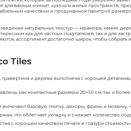
е для ванных комнат, кухонь и жилых пространств, пре
 стабильным качеством и продуманной палитрой размер
ведении натуральных текстур — мрамора, камня, дерев
нтересным как для частных покупателей, так и для за
ются, ассортимент достаточно широк, чтобы собрать и
o Tiles
 травертина и дерева выполнена с хорошей детализац
авлены как компактные размеры 20×50 см, так и боле
включают базовую плитку, декоры, фризы и мозаику, 
жан, что облегчает укладку и снижает количество по
тва с хорошим качеством печати и глазури стоимость 