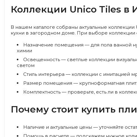
Коллекции Unico Tiles 
В нашем каталоге собраны актуальные коллекции U
кухни в загородном доме. При выборе коллекции 
Назначение помещения
— для пола ванной н
химии
Освещенность
— светлые коллекции визуаль
светом
Стиль интерьера
— коллекции с имитацией мр
Размер помещения
— крупноформатная плитк
Комплектность
— проверьте, есть ли в коллек
Почему стоит купить плит
Наличие и актуальные цены
— уточняйте оста
Помощь в расчете
— подскажем нужное количе