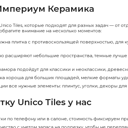
в Империум Керамика
nico Tiles, которые подходят для разных задач — от о
обратите внимание на несколько моментов:
ужна плитка с противоскользящей поверхностью, для к
но расширяют небольшие пространства, темные лучше 
амора подойдут для классики и неоклассики, древесн
а хороша для больших площадей, мелкие форматы удо
ции все нужные элементы: плинтус, уголки, декоры для
ку Unico Tiles у нас
тки по телефону или в салоне, стоимость фиксируем п
ство с учетом запаса на подрезку, чтобы не перепла