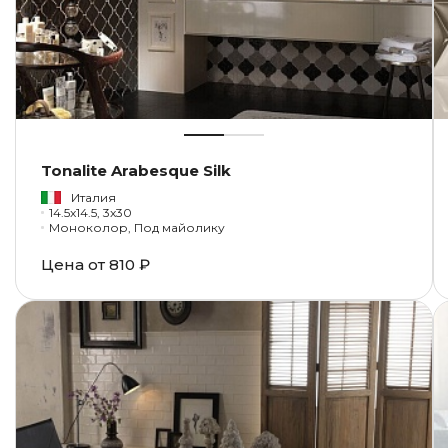
Tonalite Arabesque Silk
Италия
14.5x14.5, 3x30
Моноколор, Под майолику
Цена от
810 ₽