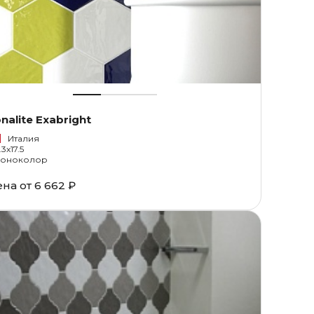
nalite Exabright
Италия
.3x17.5
оноколор
ена от
6 662 ₽