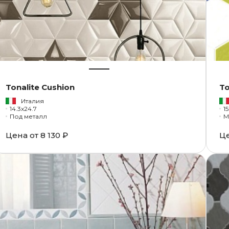
Tonalite Cushion
To
Италия
14.3x24.7
15
Под металл
М
Цена от
8 130 ₽
Ц