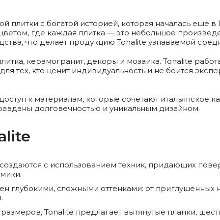
ой плитки с богатой историей, которая началась ещё в
 цветом, где каждая плитка — это небольшое произвед
ства, что делает продукцию Tonalite узнаваемой сред
итка, керамогранит, декоры и мозаика. Tonalite работа
я тех, кто ценит индивидуальность и не боится экспе
ь доступ к материалам, которые сочетают итальянское 
правданы долговечностью и уникальным дизайном.
lite
оздаются с использованием техник, придающих повер
мики.
н глубокими, сложными оттенками: от приглушённых н
.
размеров, Tonalite предлагает вытянутые планки, шес