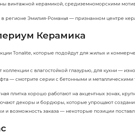
ы винтажной керамикой, средиземноморскими мотива
 в регионе Эмилия-Романья — признанном центре ке
мпериум Керамика
кции Tonalite, которые подойдут для жилых и коммерч
 коллекции с влагостойкой глазурью, для кухни — изно
офта — смотрите серии с бетонными и металлическими 
ая плитка хорошо работают на акцентных зонах, кру
лючают декоры и бордюры, которые упрощают создани
ки и возможность заказа — некоторые позиции поставля
ас