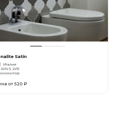
nalite Satin
Италия
.5x14.5, 2x15
оноколор
ена от
520 ₽