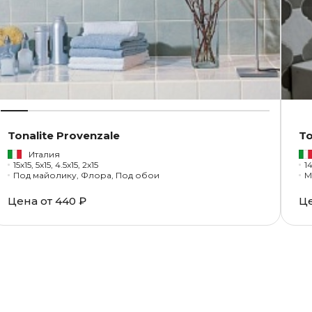
Tonalite Provenzale
To
Италия
15x15, 5x15, 4.5x15, 2x15
14
Под майолику, Флора, Под обои
М
Цена от
440 ₽
Ц