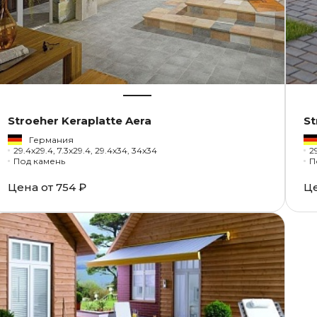
Stroeher Keraplatte Aera
St
Германия
29.4x29.4, 7.3x29.4, 29.4x34, 34x34
2
Под камень
П
Цена от
754 ₽
Ц