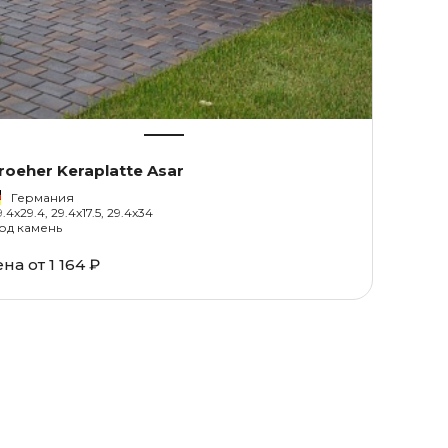
roeher Keraplatte Asar
Германия
9.4x29.4, 29.4x17.5, 29.4x34
од камень
ена от
1 164 ₽