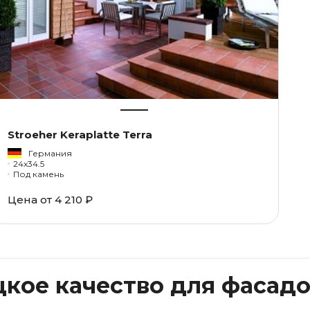
Stroeher Keraplatte Terra
Германия
24x34.5
Под камень
Цена от
4 210 ₽
цкое качество для фасад