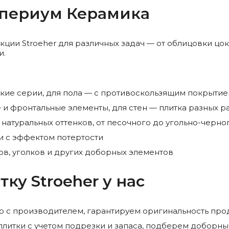
мпериум Керамика
ции Stroeher для различных задач — от облицовки цок
и.
кие серии, для пола — с противоскользящим покрыти
е и фронтальные элементы, для стен — плитка разных 
а натуральных оттенков, от песочного до угольно-черно
и с эффектом потертости
в, уголков и других доборных элементов
ку Stroeher у нас
 с производителем, гарантируем оригинальность про
литки с учетом подрезки и запаса, подберем доборн