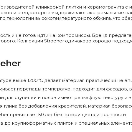
роизводителей клинкерной плитки и керамогранита с и
 полов и стен, которые выдерживают экстремальные на
и по технологии высокотемпературного обжига, что о
жность и не готов идти на компромиссы. Бренд предлаг
тового. Коллекции Stroeher одинаково хорошо подход
eher
туре выше 1200°C делает материал практически не вп
ивает перепады температур, подходит для фасадов, в
и для ступеней и полов имеют рельефную текстуру и 
ая глина без добавления красителей, материал безопа
her превышает 50 лет без потери цвета и прочности
в до крупноформатных плиток и специальных элементо