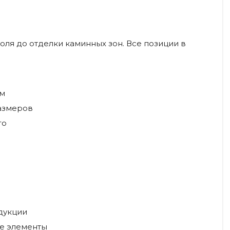
оля до отделки каминных зон. Все позиции в
ем
размеров
го
дукции
ые элементы