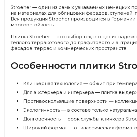
Stroeher — один из самых узнаваемых немецких п
на материалах для облицовки фасадов, ступеней,
Вся продукция Stroeher производится в Германи
морозостойкость.
Плитка Stroeher — это выбор тех, кто ценит наде
теплого терракотового до графитового и антраци
фасадов, террас и коммерческих пространств.
Особенности плитки Stro
Клинкерная технология
— обжиг при темпера
Для экстерьера и интерьера
— плитка выдерж
Противоскользящие поверхности
— коллекци
Экологичность
— в составе только натуральн
Долговечность
— срок службы клинкера Stroe
Широкий формат
— от классических формато