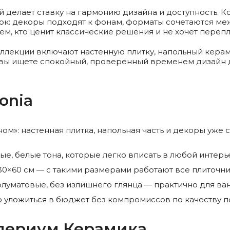
ый делает ставку на гармонию дизайна и доступность. 
к: декоры подходят к фонам, форматы сочетаются межд
тем, кто ценит классические решения и не хочет перепл
оллекции включают настенную плитку, напольный кера
и вы ищете спокойный, проверенный временем дизайн д
onia
ом»: настенная плитка, напольная часть и декоры уже 
е, белые тона, которые легко вписать в любой интерь
 30×60 см — с такими размерами работают все плиточни
уматовые, без излишнего глянца — практично для ван
 уложиться в бюджет без компромиссов по качеству п
мпериум Керамика