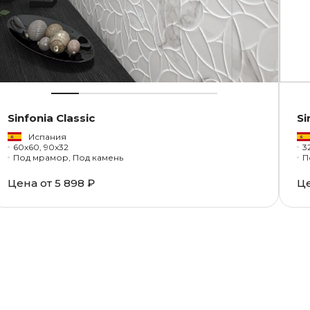
Sinfonia Classic
Si
Испания
60x60, 90x32
3
Под мрамор, Под камень
П
Цена от
5 898 ₽
Ц