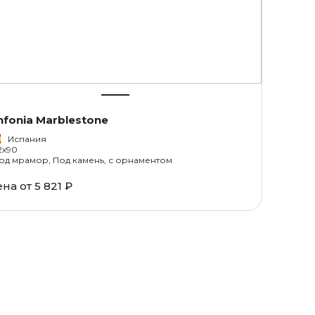
nfonia Marblestone
Испания
2x90
од мрамор, Под камень, с орнаментом
ена от
5 821 ₽