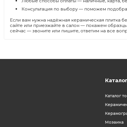
Любые способы оплаты — наличные, карта, б
Консультация по выбору — поможем подобрат
Если вам нужна надёжная керамическая плитка без
сайте или приезжайте в салон — покажем образцы 
сейчас — звоните или пишите, ответим на все воп
Катало
Каталог т
Керамичес
Керамогр
Мозаика