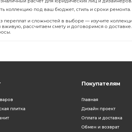
езналичный расчёт для юридических лиц и дизайнеров
ь коллекцию под ваш бюджет, стиль и сроки ремонта.
 переплат и сложностей в выборе — изучите коллекции 
вживую, рассчитаем смету и договоримся о доставке. 
росы.
г
Покупателям
оваров
Главная
кая плитка
Дизайн проект
анит
Оплата и доставка
Обмен и возврат